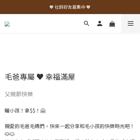
💖 社群好友募集中 💖
毛爸專屬 ♥ 幸福滿屋
父親節快樂
曬小孩！拿$$！🤗
親愛的毛爸毛媽們，快來一起分享和毛小孩的快樂時光吧！
🐶🐱