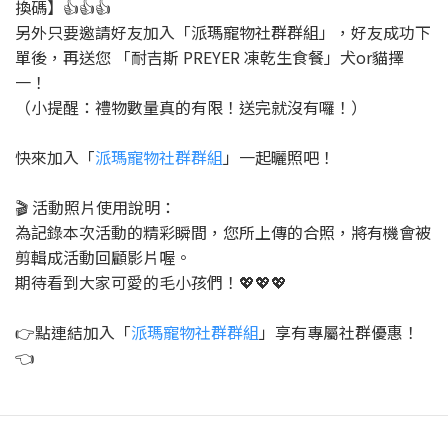
換碼】👍👍👍
另外只要邀請好友加入「派瑪寵物社群群組」，好友成功下
單後，再送您 「耐吉斯 PREYER 凍乾生食餐」犬or貓擇
一！
（小提醒：禮物數量真的有限！送完就沒有囉！）
快來加入「
派瑪寵物社群群組
」一起曬照吧！
🎬 活動照片使用說明：
為記錄本次活動的精彩瞬間，您所上傳的合照，將有機會被
剪輯成活動回顧影片喔。
期待看到大家可愛的毛小孩們！💖💖💖
👉點連結加入「
派瑪寵物社群群組
」享有專屬社群優惠！
👈