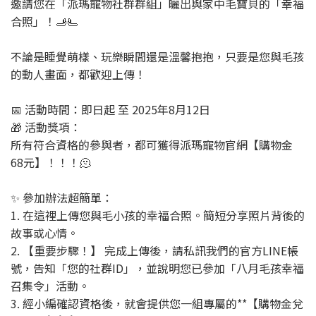
邀請您在「派瑪寵物社群群組」曬出與家中毛寶貝的「幸福
合照」！🫸🫷
不論是睡覺萌樣、玩樂瞬間還是溫馨抱抱，只要是您與毛孩
的動人畫面，都歡迎上傳！
📅 活動時間：即日起 至 2025年8月12日
🎁 活動獎項：
所有符合資格的參與者，都可獲得派瑪寵物官網【購物金
68元】！！！🫠
✨ 參加辦法超簡單：
1. 在這裡上傳您與毛小孩的幸福合照。簡短分享照片背後的
故事或心情。
2. 【重要步驟！】 完成上傳後，請私訊我們的官方LINE帳
號，告知「您的社群ID」，並說明您已參加「八月毛孩幸福
召集令」活動。
3. 經小編確認資格後，就會提供您一組專屬的**【購物金兌