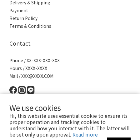
Delivery & Shipping
Payment
Return Policy
Terms & Conditions
Contact
Phone / XX-XXX-XXX-XXX
Hours / XXXX-XXXX
Mail / XXX@XXXX.COM
We use cookies
Hi, this website uses essential cookie to ensure its
proper operation and tracking cookies to
understand how you interact with it. The latter will
Powered by SHOPLINE │
服務條款
│ 2022 © 派瑪寵物 PET MART
be set only upon approval.
Read more