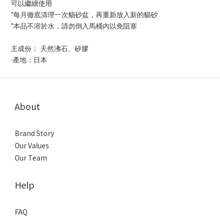
可以繼續使用
*每月徹底清理一次貓砂盆，再重新放入新的貓砂
*本品不溶於水，請勿倒入馬桶內以免阻塞
主成份： 天然沸石、矽膠
‧產地：日本
About
Brand Story
Our Values
Our Team
Help
FAQ