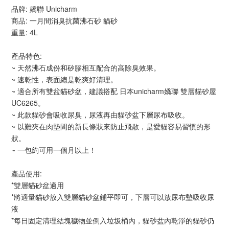
品牌: 嬌聯 Unicharm
商品: 一月間消臭抗菌沸石砂 貓砂
重量: 4L
產品特色:
~ 天然沸石成份和矽膠相互配合的高除臭效果。
~ 速乾性，表面總是乾爽好清理。
~ 適合所有雙盆貓砂盆，建議搭配 日本unicharm嬌聯 雙層貓砂屋
UC6265。
~ 此款貓砂會吸收尿臭，尿液再由貓砂盆下層尿布吸收。
~ 以難夾在肉墊間的新長條狀來防止飛散，是愛貓容易習慣的形
狀。
~ 一包約可用一個月以上！
產品使用:
*雙層貓砂盆適用
*將適量貓砂放入雙層貓砂盆鋪平即可，下層可以放尿布墊吸收尿
液
*每日固定清理結塊穢物並倒入垃圾桶內，貓砂盆內乾淨的貓砂仍