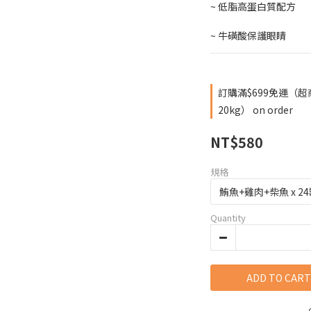
~ 低脂高蛋白質配方
~ 牛磺酸保護眼睛
訂購滿$699免運（
20kg） on order
NT$580
規格
Quantity
ADD TO CART