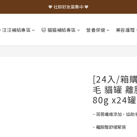
💖 社群好友募集中 💖
🐶 汪汪補給專區
🐱 貓貓補給專區
營養保健
美容護理
[24入/箱購
毛 貓罐 
80g x24
~ 蒟蒻纖維添加，協助
~ 離胺酸舒緩緊張