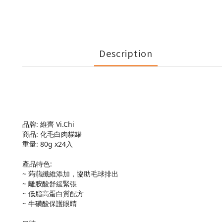
Description
品牌: 維齊 Vi.Chi
商品: 化毛白肉貓罐
重量: 80g x24入
產品特色:
~ 蒟蒻纖維添加，協助毛球排出
~ 離胺酸舒緩緊張
~ 低脂高蛋白質配方
~ 牛磺酸保護眼睛