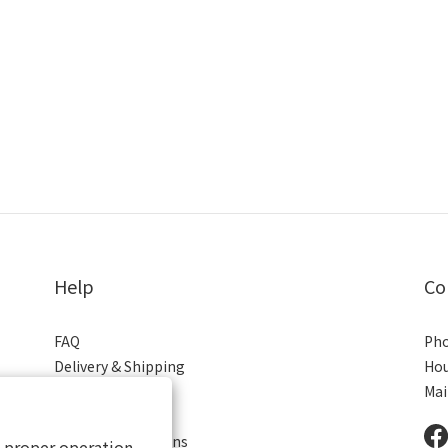
Help
Co
FAQ
Pho
Delivery & Shipping
Hou
Payment
Mai
Return Policy
Terms & Conditions
s proper operation