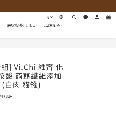
$
居家與外出用品
品牌專區
BUY NOW
組] Vi.Chi 維齊 化
離胺酸 蒟蒻纖維添加
罐 (白肉 貓罐)
毛球排出