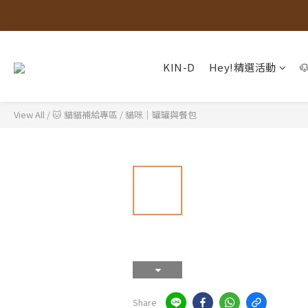
KIN-D
Hey!精選活動
View All
/
🐱 貓貓補給專區
/
貓咪｜罐罐與餐包
Share