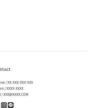
ntact
ne / XX-XXX-XXX-XXX
rs / XXXX-XXXX
l / XXX@XXXX.COM