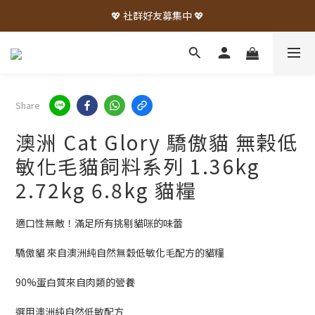
💖 社群好友募集中 💖
Share
澳洲 Cat Glory 驕傲貓 無榖低
敏化毛貓飼料系列 1.36kg
2.72kg 6.8kg 貓糧
適口性無敵！滿足所有挑剔貓咪的味蕾
驕傲貓 來自澳洲純自然無穀低敏化毛配方的貓糧
90%蛋白質來自肉類的營養
選用澳洲純自然低敏配方