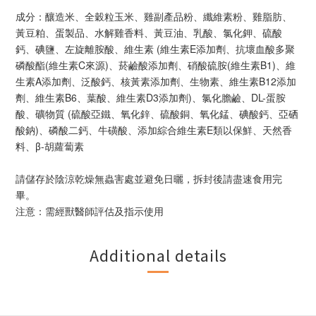
成分：釀造米、全穀粒玉米、雞副產品粉、纖維素粉、雞脂肪、
黃豆粕、蛋製品、水解雞香料、黃豆油、乳酸、氯化鉀、硫酸
鈣、碘鹽、左旋離胺酸、維生素 (維生素E添加劑、抗壞血酸多聚
磷酸酯(維生素C來源)、菸鹼酸添加劑、硝酸硫胺(維生素B1)、維
生素A添加劑、泛酸鈣、核黃素添加劑、生物素、維生素B12添加
劑、維生素B6、葉酸、維生素D3添加劑)、氯化膽鹼、DL-蛋胺
酸、礦物質 (硫酸亞鐵、氧化鋅、硫酸銅、氧化錳、碘酸鈣、亞硒
酸鈉)、磷酸二鈣、牛磺酸、添加綜合維生素E類以保鮮、天然香
料、β-胡蘿蔔素
請儲存於陰涼乾燥無蟲害處並避免日曬，拆封後請盡速食用完
畢。
注意：需經獸醫師評估及指示使用
Additional details