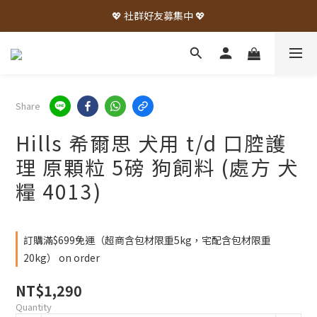
💖 社群好友募集中 💖
Share
Hills 希爾思 犬用 t/d 口腔護
理 原顆粒 5磅 狗飼料 (處方 犬
糧 4013)
訂購滿$699免運（超商含包材限重5kg，宅配含包材限重
20kg） on order
NT$1,290
Quantity