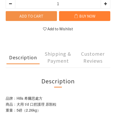
ADD TO CART
BUY NOW
Add to Wishlist
Shipping &
Customer
Description
Payment
Reviews
Description
品牌：Hills 希爾思處方
商品：犬用 t/d 口腔護理 原顆粒
重量：5磅（2.26kg）