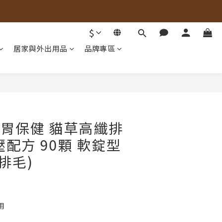
$
居家與外出用品
品牌專區
BUY NOW
s 腸胃保健 貓草高纖排
壓配方 90顆 軟錠型
排毛)
用