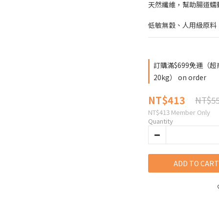
天然纖維，幫助腸道蠕
低敏無穀、人用級原料
訂購滿$699免運（
20kg） on order
NT$413
NT$5
NT$413
Member Only
Quantity
ADD TO CART