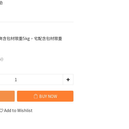
動
超商含包材限重5kg，宅配含包材限重
50
BUY NOW
Add to Wishlist