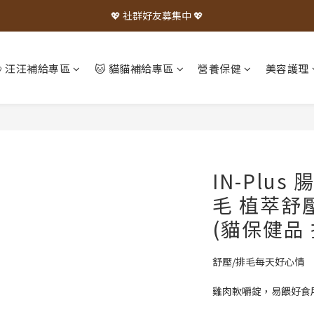
💖 社群好友募集中 💖
🐶 汪汪補給專區
🐱 貓貓補給專區
營養保健
美容護理
IN-Plu
毛 植萃舒
(貓保健品 
舒壓/排毛每天好心情
雞肉軟嚼錠，易餵好食