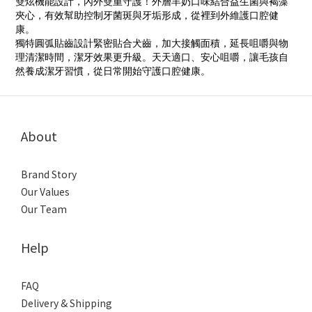
雙炫機能設計，內外雙重守護！外層羊奶口味結合益生菌與褐藻
夾心，有效幫助控制牙菌斑與牙垢形成，從裡到外維護口腔健
康。
獨特圓弧貼齒設計緊密貼合犬齒，加大接觸面積，延長咀嚼與物
理清潔時間，潔牙效果更升級。天天適口、安心咀嚼，讓毛孩自
然養成潔牙習慣，從日常開始守護口腔健康。
About
Brand Story
Our Values
Our Team
Help
FAQ
Delivery & Shipping