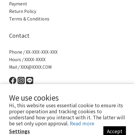
Payment
Return Policy
Terms & Conditions
Contact
Phone / XX-XXX-XXX-XXX
Hours / XXXX-XXXX
Mail / XXX@XXXX.COM
We use cookies
Hi, this website uses essential cookie to ensure its
proper operation and tracking cookies to
understand how you interact with it. The latter will
Powered by SHOPLINE │
服務條款
│ 2022 © 派瑪寵物 PET MART
be set only upon approval.
Read more
Settings
Accept