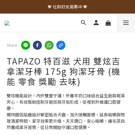
💖 社群好友募集中 💖
Share
TAPAZO 特百滋 犬用 雙炫吉
拿潔牙棒 175g 狗潔牙骨 (機
能 零食 獎勵 去味)
雙炫機能設計，內外雙重守護！外層羊奶口味結合益生菌與褐藻
夾心，有效幫助控制牙菌斑與牙垢形成，從裡到外維護口腔健
康。
獨特圓弧貼齒設計緊密貼合犬齒，加大接觸面積，延長咀嚼與物
理清潔時間，潔牙效果更升級。天天適口、安心咀嚼，讓毛孩自
然養成潔牙習慣，從日常開始守護口腔健康。