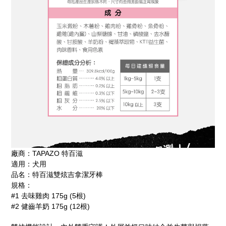
廠商：TAPAZO 特百滋
適用：犬用
品名：特百滋雙炫吉拿潔牙棒
規格：
#1 去味雞肉 175g (5根)
#2 健齒羊奶 175g (12根)