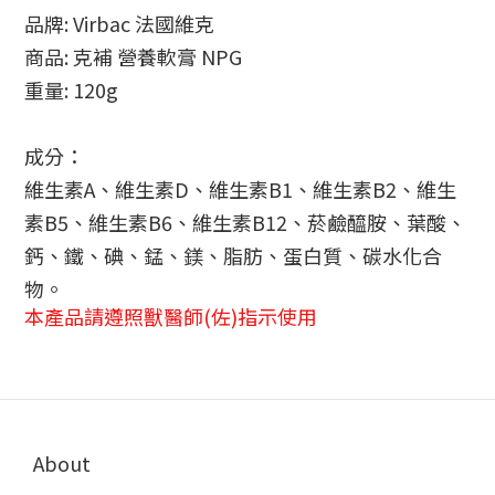
品牌: Virbac 法國維克
商品: 克補 營養軟膏 NPG
重量: 120g
成分：
維生素A、維生素D、維生素B1、維生素B2、維生
素B5、維生素B6、維生素B12、菸鹼醯胺、葉酸、
鈣、鐵、碘、錳、鎂、脂肪、蛋白質、碳水化合
物。
本產品請遵照獸醫師(佐)指示使用
About