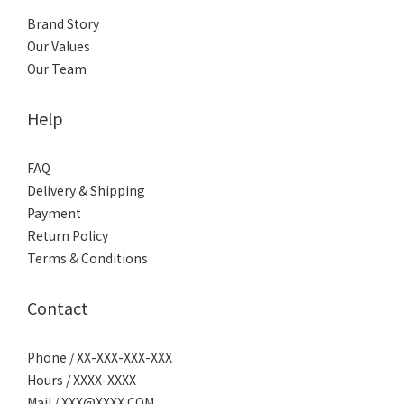
Brand Story
Our Values
Our Team
Help
FAQ
Delivery & Shipping
Payment
Return Policy
Terms & Conditions
Contact
Phone / XX-XXX-XXX-XXX
Hours / XXXX-XXXX
Mail / XXX@XXXX.COM