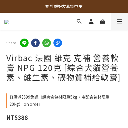
💖 社群好友募集中 💖
Share
Virbac 法國 維克 克補 營養軟
膏 NPG 120克 [綜合犬貓營養
素、維生素、礦物質補給軟膏]
訂購滿$699免運（超商含包材限重5kg，宅配含包材限重
20kg） on order
NT$388