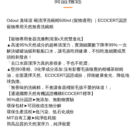
商品描述
Odout 臭味滾 碗清淨洗碗精500ml (寵物適用) ｜ECOCERT認證
寵物專用天然無香洗碗精
【寵物專用食器洗滌劑清潔x天然雙進化】
▲高達95%天然成分的超棒清潔力，實測細菌數下降率99%:一次
解決罐罐油膩和黏黏口水，讓毛孩吃得健康，不怕吃進細菌或黑
頭粉刺發炎！
「去口水跟潔淨力真的差很多，手也不乾澀」
▲堅持0香精、0化學成分添加:沒有影響毛孩嗅覺的柑橘茶樹精
油，全面選擇天然、ECOCERT認證成份，捍衛健康食光、降低地
球負擔。
「無香味的洗碗精，不會讓食器殘留毛孩不愛的味道！」
【通過國際天然有機認證機構ECOCERT標準】
95%成分認證➤無添加、無動物實驗
環保包材➤可回收或生物分解
環保生產流程➤低污染、低石化成份
MIT自有工廠➤純淨低耗能
用高品質的天然潔淨力，純淨寵愛