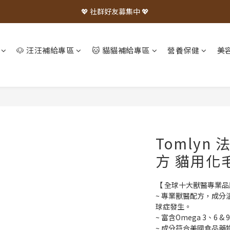
💖 社群好友募集中 💖
🐶 汪汪補給專區
🐱 貓貓補給專區
營養保健
美
Tomlyn
方 貓用化毛
【 全球十大獸醫專業
~ 專業獸醫配方，成
球症發生。
~ 富含Omega 3、6
~ 成分符合美國食品藥物