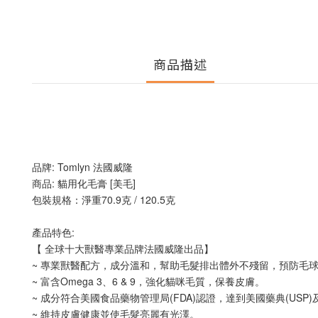
商品描述
品牌: Tomlyn 法國威隆
商品: 貓用化毛膏 [美毛]
包裝規格：淨重70.9克 / 120.5克
產品特色:
【 全球十大獸醫專業品牌法國威隆出品】
~ 專業獸醫配方，成分溫和，幫助毛髮排出體外不殘留，預防毛
~ 富含Omega 3、6 & 9，強化貓咪毛質，保養皮膚。
~ 成分符合美國食品藥物管理局(FDA)認證，達到美國藥典(USP)
~ 維持皮膚健康並使毛髮亮麗有光澤。