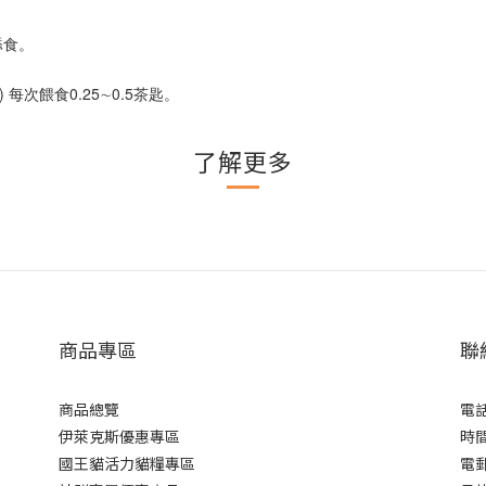
舔食。
 每次餵食0.25∼0.5茶匙。
了解更多
商品專區
聯
商品總覽
電話 
伊萊克斯優惠專區
時間 
國王貓活力貓糧專區
電郵 