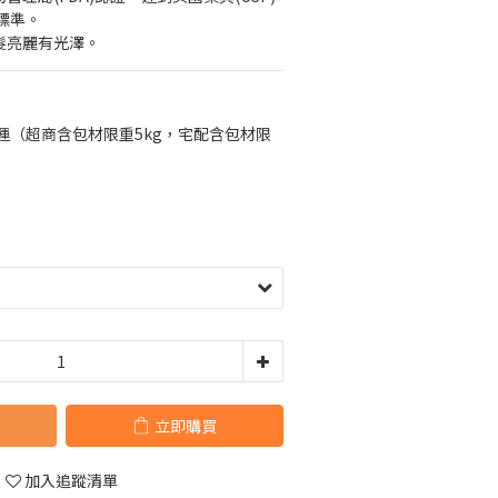
)標準。
髮亮麗有光澤。
免運（超商含包材限重5kg，宅配含包材限
立即購買
加入追蹤清單