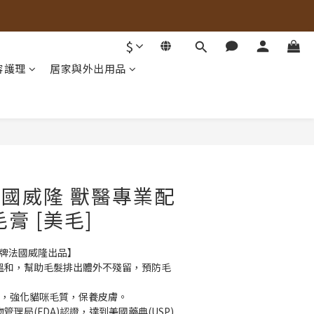
$
容護理
居家與外出用品
立即購買
 法國威隆 獸醫專業配
膏 [美毛]
品牌法國威隆出品】
分溫和，幫助毛髮排出體外不殘留，預防毛
 & 9，強化貓咪毛質，保養皮膚。
管理局(FDA)認證，達到美國藥典(USP)