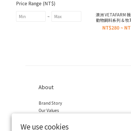
Price Range (NT$)
澳洲 VETAFARM 
~
動物飼料系列 & 牧
動物 天竺鼠 兔子 
NT$280 ~ NT
倉鼠)
About
Brand Story
Our Values
Our Team
We use cookies