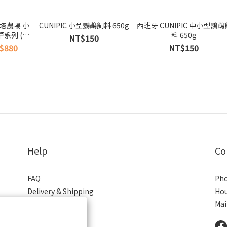
薇塔農場 小
CUNIPIC 小型鸚鵡飼料 650g
西班牙 CUNIPIC 中小型鸚鵡
草系列 (小
料 650g
NT$150
寵物鼠 龍貓
$880
NT$150
Help
Co
FAQ
Pho
Delivery & Shipping
Hou
Payment
Mai
Return Policy