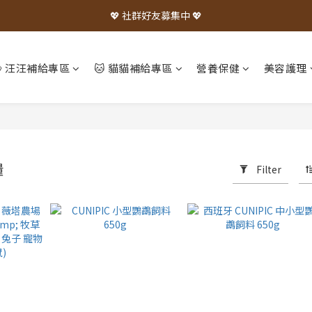
💖 社群好友募集中 💖
🐶 汪汪補給專區
🐱 貓貓補給專區
營養保健
美容護理
糧
Filter