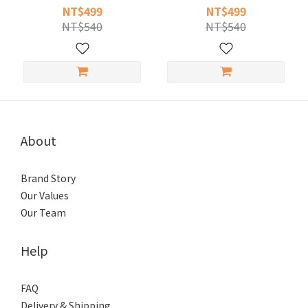
貓肉泥)
泥)
NT$499
NT$499
NT$540
NT$540
About
Brand Story
Our Values
Our Team
Help
FAQ
Delivery & Shipping