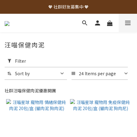
💖 社群好友募集中 💖
汪喵保健肉泥
Apply
Filter
Filter
(0/20)
Sort by
24 Items per page
Brand
社群汪喵保健肉泥優惠開團
汪
喵
星
球
(6)
Price