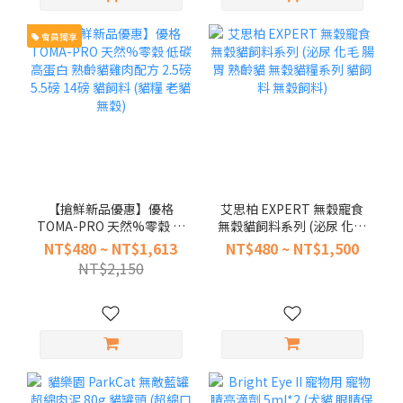
會員獨享
【搶鮮新品優惠】優格
艾思柏 EXPERT 無穀寵食
TOMA-PRO 天然%零穀 低
無穀貓飼料系列 (泌尿 化毛
碳高蛋白 熟齡貓雞肉配方
腸胃 熟齡貓 無穀貓糧系列
NT$480 ~ NT$1,613
NT$480 ~ NT$1,500
2.5磅 5.5磅 14磅 貓飼料
貓飼料 無穀飼料)
NT$2,150
(貓糧 老貓 無穀)