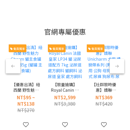
官網專屬優惠
會員獨享
會員獨享
會員獨享
【優惠出清】紐
【限量搶購】
【社群限時優
西蘭 野性魅力
Royal Canin 法
惠】嬌聯
Charm 貓主食
國皇家 LP34 貓
Unicharm 犬用
NT$95 ~
NT$2,599
NT$369
罐 85g 185g
泌尿道配方 7kg
禮貌帶系列 (男
NT$138
NT$3,380
NT$420
(貓罐 主食罐)
泌尿道處方飼料
用 女用 公狗 母
NT$270
貓飼料 泌尿道
狗 拋棄式 尿褲
皇家 處方飼料
狗尿布 尿布帶)