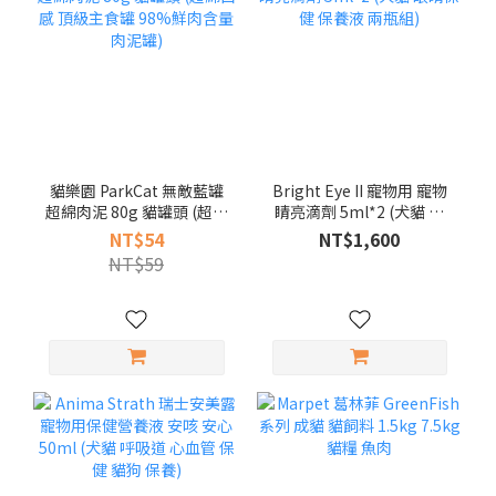
貓樂園 ParkCat 無敵藍罐
Bright Eye II 寵物用 寵物
超綿肉泥 80g 貓罐頭 (超綿
睛亮滴劑 5ml*2 (犬貓 眼
口感 頂級主食罐 98%鮮肉
睛保健 保養液 兩瓶組)
NT$54
NT$1,600
含量 肉泥罐)
NT$59