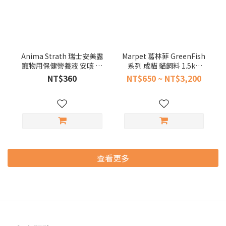
Anima Strath 瑞士安美露
Marpet 葛林菲 GreenFish
寵物用保健營養液 安咳 安
系列 成貓 貓飼料 1.5kg
心 50ml (犬貓 呼吸道 心血
7.5kg 貓糧 魚肉
NT$360
NT$650 ~ NT$3,200
管 保健 貓狗 保養)
查看更多