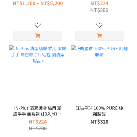
3.5磅 10磅 21磅 海藻修復
清潔用品)
NT$1,200 ~ NT$5,200
NT$224
皮膚 皮毛 低敏感
NT$280
IN-Plus 清潔護膚 貓用 潔
汪喵星球 100% PURE 純
膚手手 無香款 (10入/包 貓
離胺酸
清潔用品)
NT$224
NT$320
NT$280