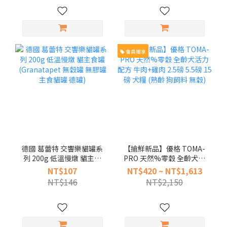
會員獨享
德國 葛蕾特 交響樂貓罐系
【搶鮮新品】優格 TOMA-
列 200g 低溫慢燉 貓主食
PRO 天然%零穀 全齡犬活
罐 (Granatapet 無穀罐 無
力配方 牛肉+雞肉 2.5磅
NT$107
NT$420 ~ NT$1,613
膠罐 主食貓罐 德罐)
5.5磅 15磅 犬糧 (熟齡 狗飼
NT$146
NT$2,150
料 無穀)