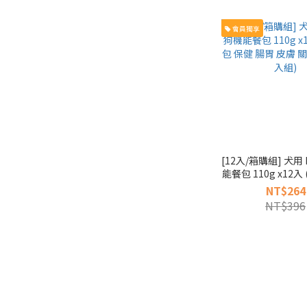
會員獨享
[12入/箱購組] 犬用
能餐包 110g x12入
健 腸胃 皮膚 關節
NT$264
組)
NT$396