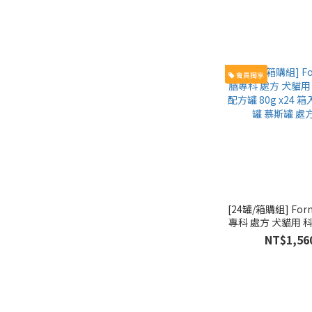
會員獨享
[24罐/箱購組] Formula 妥膳
專科 處方 犬貓用 
方罐 80g x24 箱入
NT$1,56
慕斯罐 處方