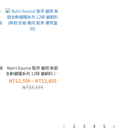
飼
Nutri Source 甄萃 貓用 無穀
飼
全齡貓糧系列 12磅 貓飼料 (無
)
穀 低敏 雞肉 鮭魚 優質蛋白)
NT$2,550 ~ NT$2,835
NT$3,335
1
2
3
4
5