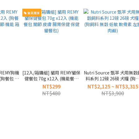
會員獨享
 REMY狗機
[12入/箱購組] 貓用 REMY貓保
Nutri Source 甄萃 犬用無穀
 (狗餐包 保
健餐包 70g x12入 (機能餐包
料系列 12磅 26磅 犬糧 (狗
 機能 箱入
關節 皮膚 腸胃保健 保健 貓餐
料 無穀 低敏 軟骨素 左旋肉鹼
NT$299
NT$2,125 ~ NT$3,315
包)
NT$480
NT$3,900