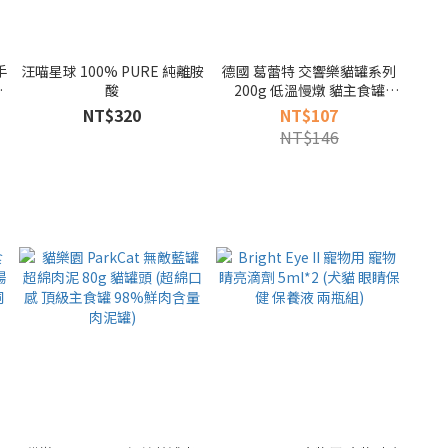
手
汪喵星球 100% PURE 純離胺
德國 葛蕾特 交響樂貓罐系列
用
酸
200g 低溫慢燉 貓主食罐
(Granatapet 無穀罐 無膠罐
NT$320
NT$107
主食貓罐 德罐)
NT$146