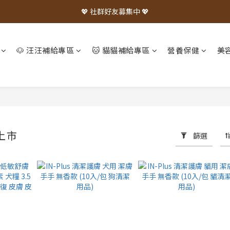
💖 社群好友募集中 💖
🐶 汪汪補給專區
🐱 貓貓補給專區
營養保健
美
品上市
篩選