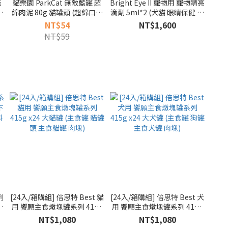
無
貓樂園 ParkCat 無敵藍罐 超
Bright Eye II 寵物用 寵物睛亮
胃
綿肉泥 80g 貓罐頭 (超綿口感
滴劑 5ml*2 (犬貓 眼睛保健 保
料
頂級主食罐 98%鮮肉含量 肉
養液 兩瓶組)
NT$54
NT$1,600
泥罐)
NT$59
列
[24入/箱購組] 倍思特 Best 貓
[24入/箱購組] 倍思特 Best 犬
泌
用 饗願主食燉塊罐系列 415g
用 饗願主食燉塊罐系列 415g
泌
x24 大貓罐 (主食罐 貓罐頭 主
x24 大犬罐 (主食罐 狗罐 主食
NT$1,080
NT$1,080
食貓罐 肉塊)
犬罐 肉塊)