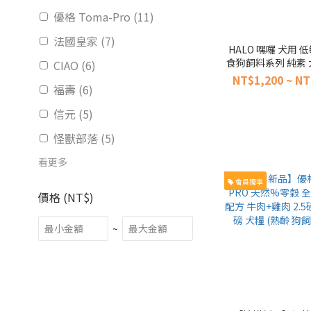
優格 Toma-Pro (11)
法國皇家 (7)
HALO 嘿囉 犬用 
食狗飼料系列 純素 犬
CIAO (6)
10磅 21磅 海藻修復
NT$1,200 ~ NT
福壽 (6)
低敏感
信元 (5)
怪獸部落 (5)
看更多
會員獨享
價格 (NT$)
~