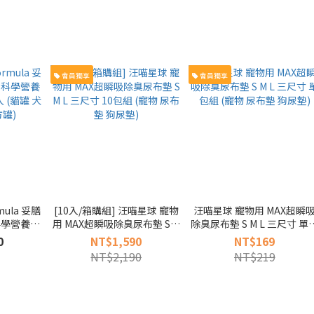
會員獨享
會員獨享
[10入/箱購組] 汪喵星球 寵物
汪喵星球 寵物用 MAX超瞬
科學營養配
用 MAX超瞬吸除臭尿布墊 S M
除臭尿布墊 S M L 三尺寸 單
 (貓罐 犬罐
L 三尺寸 10包組 (寵物 尿布墊
組 (寵物 尿布墊 狗尿墊)
0
NT$1,590
NT$169
罐)
狗尿墊)
NT$2,190
NT$219