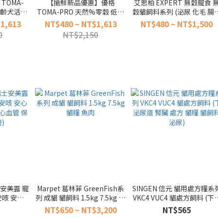
TOMA-
【搶鮮新品優惠】優格
艾思柏 EXPERT 無穀寵食 
全齡犬活力
TOMA-PRO 天然%零穀 低碳
穀貓飼料系列 (泌尿 化毛 腸
5.5磅 15
高蛋白 熟齡貓雞肉配方 2.5磅
熟齡貓 無穀貓糧系列 貓飼
1,613
NT$480 ~ NT$1,613
NT$480 ~ NT$1,500
料 無穀)
5.5磅 14磅 貓飼料 (貓糧 老貓
無穀飼料)
0
NT$2,150
無穀)
瑞士安美露 寵
Marpet 葛林菲 GreenFish系
SINGEN 信元 貓用處方糧系
咳 安心
列 成貓 貓飼料 1.5kg 7.5kg 貓
VKC4 VUC4 貓處方飼料 (下
 心血管 保
糧 魚肉
尿道 腎臟 處方 貓糧 貓飼料 
NT$650 ~ NT$3,200
NT$565
)
尿)