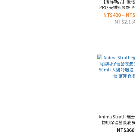
【搶鮮新品】優格 
PRO 天然%零穀 
配方 牛肉+雞肉 2.5磅 
NT$420 ~ NT$
磅 犬糧 (熟齡 狗飼
NT$2,15
Anima Strath 
物用保健營養液 安
50ml (犬貓 呼吸道
NT$360
健 貓狗 保養