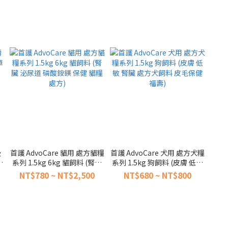
吸
首護 AdvoCare 貓用 處方貓糧
首護 AdvoCare 犬用 處方犬糧
包
系列 1.5kg 6kg 貓飼料 (腎臟
系列 1.5kg 狗飼料 (皮膚 低敏
泌尿道 磷酸銨鎂 保健 貓糧 處
腎臟 處方犬飼料 皮毛保健 福
NT$780 ~ NT$2,500
NT$680 ~ NT$800
方)
壽)