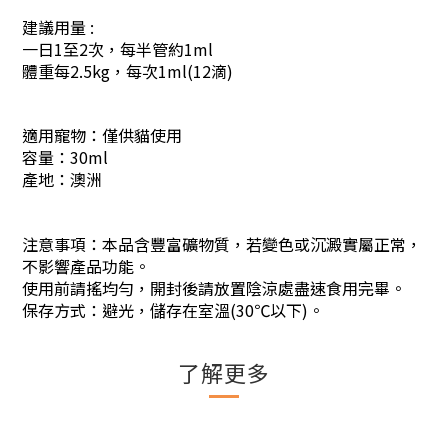
建議用量 :
一日1至2次，每半管約1ml
體重每2.5kg，每次1ml(12滴)
適用寵物：僅供貓使用
容量：30ml
產地：澳洲
注意事項：本品含豐富礦物質，若變色或沉澱實屬正常，
不影響產品功能。
使用前請搖均勻，開封後請放置陰涼處盡速食用完畢。
保存方式：避光，儲存在室溫(30℃以下)。
了解更多