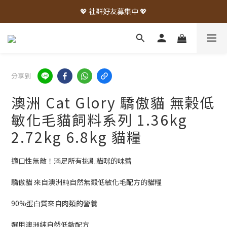
💖 社群好友募集中 💖
分享到
澳洲 Cat Glory 驕傲貓 無榖低
敏化毛貓飼料系列 1.36kg
2.72kg 6.8kg 貓糧
適口性無敵！滿足所有挑剔貓咪的味蕾
驕傲貓 來自澳洲純自然無穀低敏化毛配方的貓糧
90%蛋白質來自肉類的營養
選用澳洲純自然低敏配方