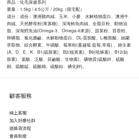
商品：化毛保健系列
重量：1.5kg / 4.5公斤 / 20kg（限宅配）
成分：成份：澳洲雞肉絨、玉米、小麥、水解植物蛋白、澳洲牛
肉絨、天然酵母粉(果寡糖)、深海鮪魚肉絨、全脂豆粉、動物油
脂、深海鱈魚油(Omega-3、Omega-6來源)、甜菜粉、苜蓿粉、
卵磷脂、氯化膽鹼、水解動物蛋白、DL-蛋胺酸、L-離胺酸、絲蘭
萃取物、綜合酵素、牛磺酸、莓果粉(蔓越莓.藍莓.草莓) 、維生素
(A、D、E、K、B1(硫胺素)、B2(核黃素)、B6(吡哆素)、B12(鈷
胺素)、葉酸、泛酸、菸鹼酸、生物素)、礦物質(硫酸鋅、硫酸
銅、硫酸錳、硫酸鐵、碳酸鈷、碘化鉀)。
顧客服務
線上客服
加入好康社群
退換貨流程
會員制度