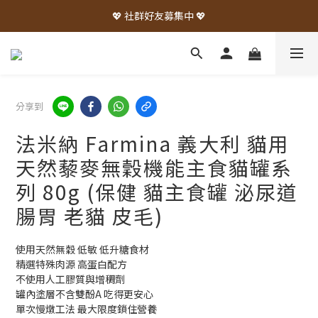
💖 社群好友募集中 💖
分享到
法米納 Farmina 義大利 貓用
天然藜麥無穀機能主食貓罐系
列 80g (保健 貓主食罐 泌尿道
腸胃 老貓 皮毛)
使用天然無穀 低敏 低升糖食材
精選特殊肉源 高蛋白配方
不使用人工膠質與增稠劑
罐內塗層不含雙酚A 吃得更安心
單次慢燉工法 最大限度鎖住營養