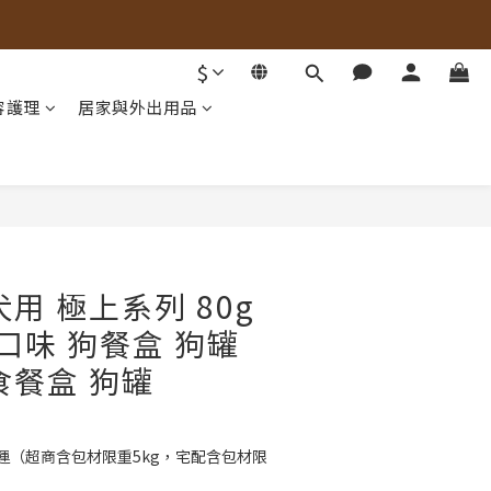
$
容護理
居家與外出用品
立即購買
用 極上系列 80g
口味 狗餐盒 狗罐
食餐盒 狗罐
免運（超商含包材限重5kg，宅配含包材限