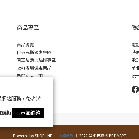
商品專區
聯
商品總覽
電話 
伊萊克斯優惠專區
時間 
國王貓活力貓糧專區
電郵 
社群專屬優惠商品
承
熱門新品上市
統一
 以確保網站服務，後者將
定偏好
同意並繼續
Powered by SHOPLINE │
服務條款
│ 2022 © 派瑪寵物 PET MART