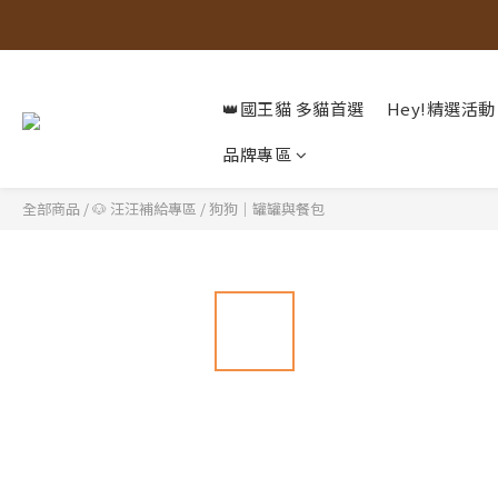
👑國王貓 多貓首選
Hey!精選活動
品牌專區
全部商品
/
🐶 汪汪補給專區
/
狗狗｜罐罐與餐包