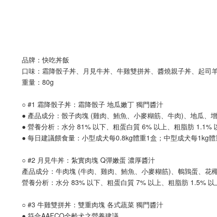
品牌：快吃丼飯
口味：霜降骰子丼、月見牛丼、牛雞雙拼丼、醬燒親子丼、起司
重量：80g
○ #1 霜降骰子丼：霜降骰子 地瓜嫩丁 獨門醬汁
● 產品成分：骰子肉塊 (雞肉、鮪魚、小麥糊筋、牛肉)、地瓜
● 營養分析：水分 81% 以下、粗蛋白質 6% 以上、粗脂肪 1.1% 以上
● 每日建議餵食量：小型成犬每0.8kg體重1盒；中型成犬每1kg體重
○ #2 月見牛丼：紮實肉塊 Q彈嫩蛋 濃厚醬汁
產品成分：牛肉塊 (牛肉、雞肉、鮪魚、小麥糊筋)、鵪鶉蛋、
營養分析：水分 83% 以下、粗蛋白質 7% 以上、粗脂肪 1.5% 以上、粗
○ #3 牛雞雙拼丼：雙重肉塊 各式蔬菜 獨門醬汁
● 符合AAFCO全齡犬之營養建議