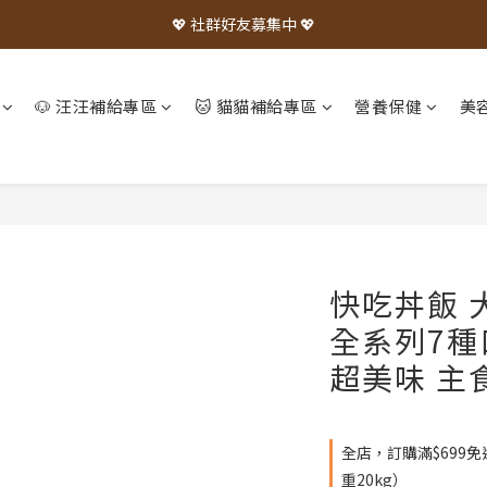
💖 社群好友募集中 💖
🐶 汪汪補給專區
🐱 貓貓補給專區
營養保健
美
快吃丼飯 犬
全系列7種
超美味 主
全店，訂購滿$699
重20kg）