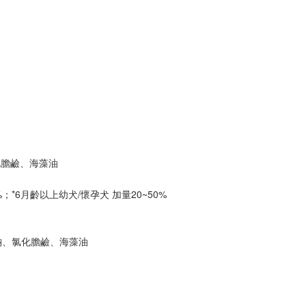
化膽鹼、海藻油
；*6月齡以上幼犬/懷孕犬 加量20~50%
鈉、氯化膽鹼、海藻油