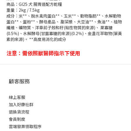
商品：
GI25 犬 腸胃道配方乾糧
重量：2kg / 7.5kg
成分：米**、脫水禽肉蛋白**、玉米**、動物脂肪**、水解動物
蛋白**、蛋粉**、酵母產品、 甜菜漿、大豆油**、魚油**、植物
纖維、礦物質、洋車前子殼和籽(粘性物質的來源)、 果寡糖
(0.5％)、水解酵母(甘露寡糖的來源)(0.2％)、金盞花萃取物(葉黃
素的來源)。 **高度易消化的成分
注意：需依照獸醫師指示下使用
顧客服務
線上客服
加入好康社群
退換貨流程
會員制度
雲端發票領取程序