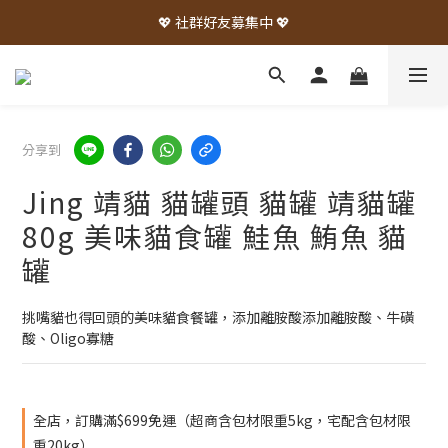
💖 社群好友募集中 💖
分享到
Jing 靖貓 貓罐頭 貓罐 靖貓罐
80g 美味貓食罐 鮭魚 鮪魚 貓
罐
挑嘴貓也得回頭的美味貓食餐罐，添加離胺酸添加離胺酸、牛磺
酸、Oligo寡糖
全店，訂購滿$699免運（超商含包材限重5kg，宅配含包材限
重20kg）