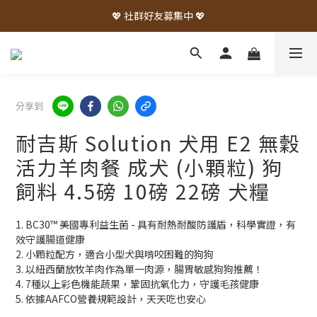
💖 社群好友募集中 💖
分享到
耐吉斯 Solution 犬用 E2 無穀
活力羊肉餐 成犬 (小顆粒) 狗
飼料 4.5磅 10磅 22磅 犬糧
1. BC30™ 美國專利益生菌 - 具有耐熱耐酸防護盾，科學實證，有
效守護腸道健康
2. 小顆粒配方，適合小型犬與啃咬困難的狗狗
3. 以紐西蘭放牧羊肉作為單一肉源，腸胃敏感狗狗推薦！
4. 7種以上彩色機能蔬果，鞏固抗氧化力，守護毛孩健康
5. 依據AAFCO營養規範設計，天天吃也安心