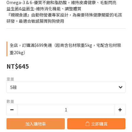
Omega-3 & 6-優質不飽和脂肪酸，維持皮膚健康、毛髮閃亮
益生菌&益菌生-維持消化機能、調整體質
『親親食譜』由動物營養專家設計，為需要特殊健康關愛的毛孩
研發。最適合敏感腸胃狗狗使用
全店，訂購滿$699免運（超商含包材限重5kg，宅配含包材限
重20kg）
NT$645
重量
數量
加入購物車
立即購買