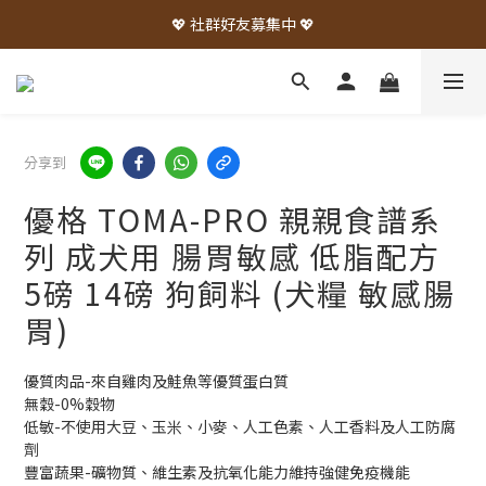
💖 社群好友募集中 💖
分享到
優格 TOMA-PRO 親親食譜系
列 成犬用 腸胃敏感 低脂配方
5磅 14磅 狗飼料 (犬糧 敏感腸
胃)
優質肉品-來自雞肉及鮭魚等優質蛋白質
無穀-0%穀物
低敏-不使用大豆、玉米、小麥、人工色素、人工香料及人工防腐
劑
豐富蔬果-礦物質、維生素及抗氧化能力維持強健免疫機能