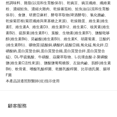
然調味料、雞脂(以混和生育酚保存)、乾豌豆、豌豆纖維、纖維素
粉、濃縮鮭魚、濃縮火雞肉、乾燥蕃茄粕、鮭魚油(以混和生育酚
保存)、食鹽、研磨亞麻籽、酵母萃取物(啤酒酵母)、氯化膽鹼、
乾燥菊苣根(菊苣纖維與果寡糖之來源)、乾燥雞蛋、維生素(維生
素E、維生素A、維生素D3、維生素B12、維生素C、核黃素(維生
素B2)、硫胺素(維生素B1)、葉酸、生物素(維生素B7)、鹽酸吡哆
醇(維生素B6)、菸鹼酸(維生素B3)、維生素K、胡蘿蔔素、泛酸鈣
(維生素B5))、礦物質(硫酸銅,碘酸鈣,硫酸亞鐵,氧化錳,氧化鋅,亞
硒酸鈉,蛋白質螯合銅,蛋白質螯合鐵,蛋白質螯合鋅,蛋白質螯合
錳)、DL-甲硫氨酸、牛磺酸、蕬蘭萃取物、L-抗壞血酸-2-聚磷酸
鹽(維生素C活性來源)、鹽酸鹽葡萄糖胺、左旋肉鹼、肌醇(維生素
B8)、軟骨素、嗜酸乳酸桿菌、乾酪乳酸桿菌、比菲德氏菌、腸球
F菌
本產品請遵照獸醫師(佐)指示使用
顧客服務