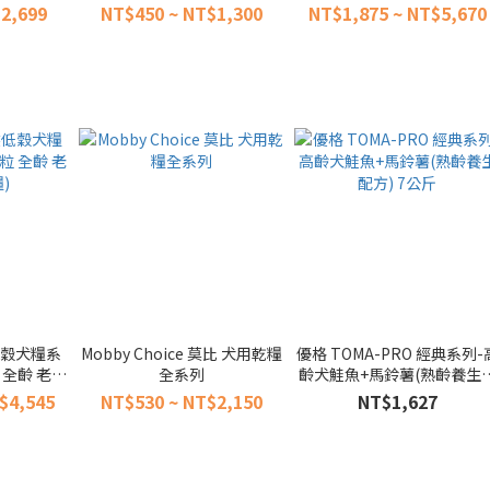
kg 狗飼料
肉+鱈魚+地瓜]
穀 犬糧)
2,699
NT$450 ~ NT$1,300
NT$1,875 ~ NT$5,670
低穀犬糧系
Mobby Choice 莫比 犬用乾糧
優格 TOMA-PRO 經典系列-
 全齡 老犬
全系列
齡犬鮭魚+馬鈴薯(熟齡養生
)
方) 7公斤
$4,545
NT$530 ~ NT$2,150
NT$1,627