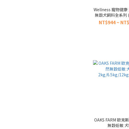
Wellness 寵物健康 
無穀犬飼料全系列 (
24磅 腸胃機能 成幼
NT$944 ~ NT$
糧 狗飼料
OAKS FARM 歐克
無穀低敏 犬