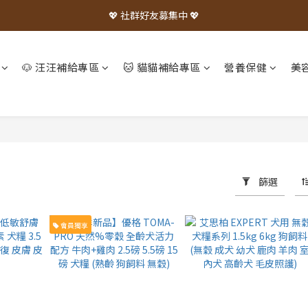
💖 社群好友募集中 💖
🐶 汪汪補給專區
🐱 貓貓補給專區
營養保健
美
篩選
會員獨享