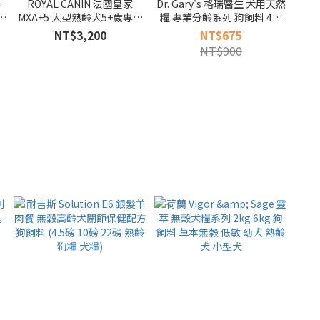
奏
ROYAL CANIN 法國皇家
Dr. Gary's 格瑞醫生 犬用天然
幼
MXA+5 大型熟齡犬5+歲專用
糧 專業分齡系列 狗飼料 4磅
乾糧 15kg 狗飼料
(成幼犬 熟齡 全齡 犬飼料)
NT$3,200
NT$675
NT$900