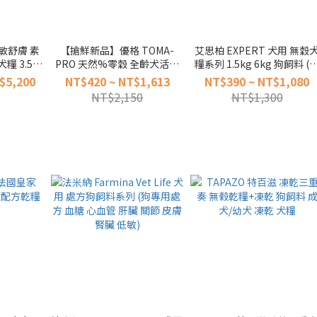
低敏舒膚 素
【搶鮮新品】優格 TOMA-
艾思柏 EXPERT 犬用 無穀
糧 3.5磅
PRO 天然%零穀 全齡犬活力
糧系列 1.5kg 6kg 狗飼料 (
 皮膚 皮毛
配方 牛肉+雞肉 2.5磅 5.5磅 15
穀 成犬 幼犬 鹿肉 羊肉 室內
$5,200
NT$420 ~ NT$1,613
NT$390 ~ NT$1,080
磅 犬糧 (熟齡 狗飼料 無穀)
高齡犬 毛皮照護)
NT$2,150
NT$1,300