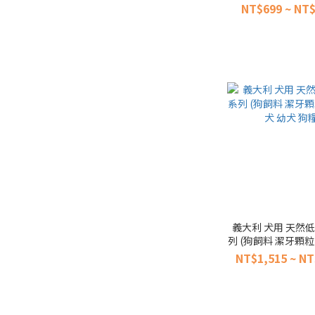
2kg/6.5kg/12
NT$699 ~ NT$
義大利 犬用 天然
列 (狗飼料 潔牙顆粒
幼犬 狗糧
NT$1,515 ~ NT