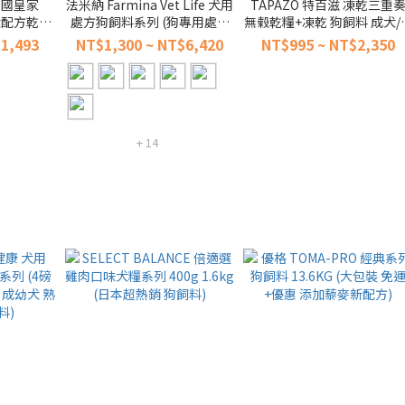
 法國皇家
法米納 Farmina Vet Life 犬用
TAPAZO 特百滋 凍乾三重
老犬配方乾糧
處方狗飼料系列 (狗專用處方
無榖乾糧+凍乾 狗飼料 成犬/
）
血糖 心血管 肝臟 關節 皮膚 腎
犬 凍乾 犬糧
1,493
NT$1,300 ~ NT$6,420
NT$995 ~ NT$2,350
臟 低敏)
+ 14