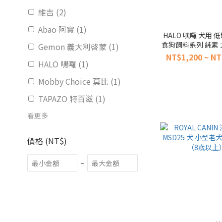
維吉 (2)
Abao 阿寶 (1)
HALO 嘿囉 犬用 
食狗飼料系列 純素 犬
Gemon 義大利啓蒙 (1)
10磅 21磅 海藻修復
NT$1,200 ~ NT
HALO 嘿囉 (1)
低敏感
Mobby Choice 莫比 (1)
TAPAZO 特百滋 (1)
看更多
價格 (NT$)
~