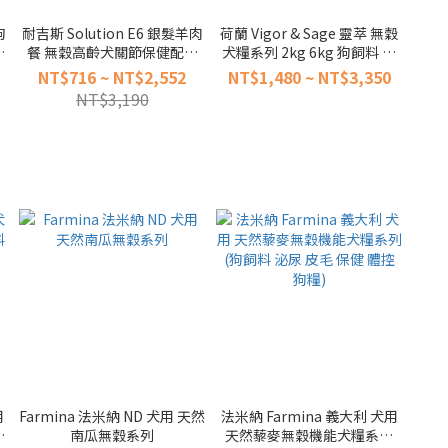
狗
耐吉斯 Solution E6 銀髮羊肉
荷蘭 Vigor & Sage 靈萃 無穀
優
餐 無穀高齡犬關節保健配方
犬糧系列 2kg 6kg 狗飼料 草
狗飼料 (4.5磅 10磅 22磅 熟齡
本無穀 低敏 幼犬 熟齡犬 小型
NT$716 ~ NT$2,552
NT$1,480 ~ NT$3,350
狗糧 犬糧)
犬
NT$3,190
用
Farmina 法米納 ND 犬用 天然
法米納 Farmina 義大利 犬用
無
南瓜無穀系列
天然藜麥無穀機能犬糧系列