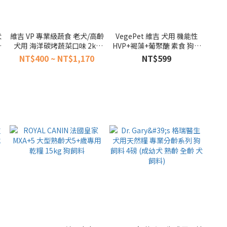
犬
維吉 VP 專業級蔬食 老犬/高齡
VegePet 維吉 犬用 機能性
無
犬用 海洋碳烤蔬菜口味 2kg
HVP+褐藻+葡聚醣 素食 狗飼
犬
7.5kg 犬糧 (素食 狗飼料)
料 2.5kg 犬糧 (幼母犬 全齡犬
NT$400 ~ NT$1,170
NT$599
熟齡犬適用 素食飼料)