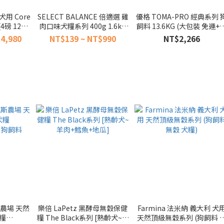
犬用 Core
SELECT BALANCE 倍適選 雞
優格 TOMA-PRO 經典系列 
4磅 12磅
肉口味犬糧系列 400g 1.6kg
飼料 13.6KG (大包裝 免運+
犬 熟齡 狗
(日本超熱銷 狗飼料)
惠 添加藜麥新配方)
4,980
NT$139 ~ NT$990
NT$2,266
)
斯農場 天然
樂倍 LaPetz 黑酵母無穀保健
Farmina 法米納 義大利 犬
糧
糧 The Black系列 [熟齡犬~羊
天然頂級無穀系列 (狗飼料 