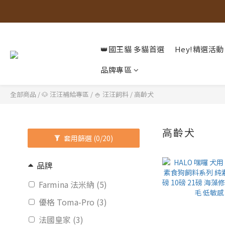
👑國王貓 多貓首選
Hey!精選活動
品牌專區
全部商品
/
🐶 汪汪補給專區
/
🍚 汪汪飼料
/
高齡犬
高齡犬
套用篩選
(0/20)
品牌
Farmina 法米納 (5)
優格 Toma-Pro (3)
法國皇家 (3)