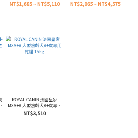
(狗飼料 泌尿 皮毛 保健 體控
NT$1,685 ~ NT$5,110
NT$2,065 ~ NT$4,575
狗糧)
高
ROYAL CANIN 法國皇家
配
MXA+8 大型熟齡犬8+歲專用
乾糧 15kg
NT$3,510