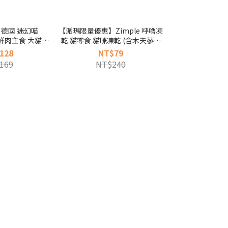
德國 迷幻喵
【派瑪限量優惠】Zimple 呼嚕凍
KIN-D 國王貓
0g 鮮肉主食 大貓罐
乾 貓零食 貓咪凍乾 (含木天蓼貓
宴/極鮮鮪魚
罐 主食罐)
薄荷 原肉零食 凍乾 獎勵)
128
NT$79
NT$1,
169
NT$240
NT$1,