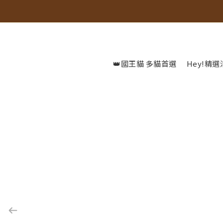
👑國王貓 多貓首選
Hey!精選