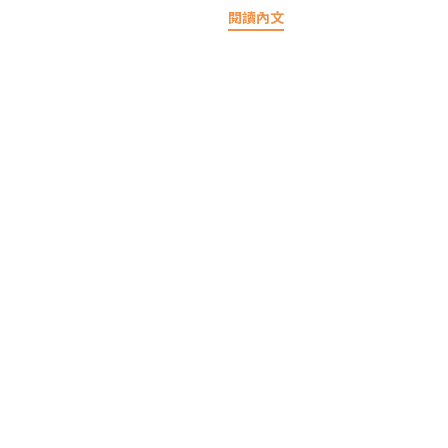
素（
閱讀內文
有限時間，想卡位的家長們可以參考一
詢獸
下呦！
除病
物：
38
覺。
或加
容易
凍乾
營養
或鮭
老貓
頸部
食時
在安
或噪
多的
量，