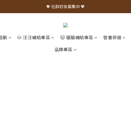
💖 社群好友募集中 💖
活動
🐶 汪汪補給專區
🐱 貓貓補給專區
營養保健
品牌專區