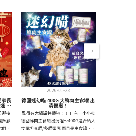
2026-01-23
20
毛家長
德國迷幻喵 400G 大鮮肉主食罐 出
【出清優惠】
 🧧
清優惠！
起迎接
難得有大貓罐特價啦！！！ 有一小小批
哈囉貓家長們
讓照顧
德國鮮肉主食罐出清喔～400G適合給大
方飼料超優惠出清喔！ 而
你們的
食量坦克貓/多貓家庭 而且是主食罐，快
格真的很殺，
裡，都
過年了很適合囤幾罐放假時備用不怕年