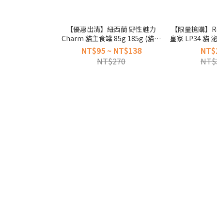
【優惠出清】紐西蘭 野性魅力
【限量搶購】Roy
Charm 貓主食罐 85g 185g (貓罐
皇家 LP34 貓 
主食罐)
尿道處方飼料 貓
NT$95 ~ NT$138
NT$
處
NT$270
NT$