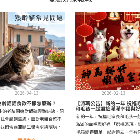
2026-04-13
2026-02-13
熟齡貓貓食欲不振怎麼辦？
【派瑪公告】新的一年 祝福
和毛孩一起迎接滿滿幸福與好運
中的老貓開始對飯碗興致缺缺，飼
✨
新的一年，祝福毛家長和毛孩一
往往會感到焦慮。面對老貓食慾不
滿滿的幸福與好運 「選擇派瑪，
，我們需要兼顧生理需求與環境調
毛孩變得簡單」感謝過去一年有
並保持高度的警覺。1. 排除病理因
陪伴與支持，讓我們在每個日常
閱讀內文