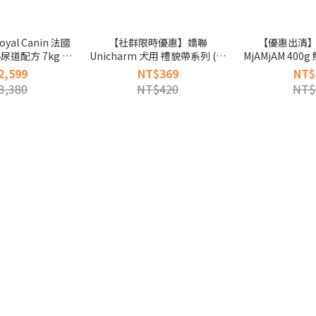
al Canin 法國
【社群限時優惠】嬌聯
【優惠出清】
泌尿道配方 7kg 泌
Unicharm 犬用 禮貌帶系列 (男
MjAMjAM 40
飼料 泌尿道 皇家
用 女用 公狗 母狗 拋棄式 尿褲 狗
(魔力喵 貓
2,599
NT$369
NT$
方飼料
尿布 尿布帶)
3,380
NT$420
NT$