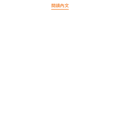
閱讀內文
心、最
假缺糧，而且重點是口味真的 有 夠 多
，讓我
，都不怕主子挑嘴吃膩這次出清價很漂
、睡得
亮 應該是這系列史上最低價 有需要囤一
好、煩
點的貓家長這邊參考喔！
整年！
ady預