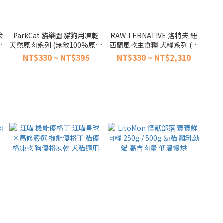
犬
ParkCat 貓樂園 貓狗用凍乾
RAW TERNATIVE 洛特夫 紐
飼
天然原肉系列 (無敵100%原肉
西蘭風乾主食糧 犬糧系列 (主
凍乾 大罐裝 貓零食 狗零食 凍
食飼料 狗飼料 風乾糧 主食糧)
NT$330 ~ NT$395
NT$330 ~ NT$2,310
乾)