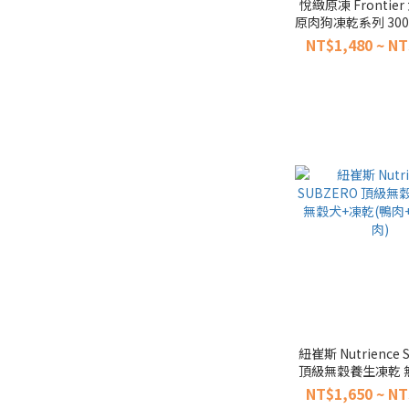
悅緻原凍 Frontie
原肉狗凍乾系列 300g
凍乾 (零食 低敏 零
NT$1,480 ~ NT
嘴)
紐崔斯 Nutrience 
頂級無穀養生凍乾 
乾(鴨肉+鱒魚+
NT$1,650 ~ NT