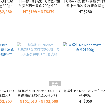
r 犬用 低敏
ITI 一醍 狗狗 貓咪 天然風乾主
TOMA-PRO 優格 零穀 鮮肉
 900g 犬
食 天然風乾零食 200g/100g
餐凍乾 狗凍乾 狗零食 60g
穀 獎勵 零
風乾糧 紐西蘭
$2,980
NT$199 ~ NT$379
NT$230
售完
SUBZERO
紐崔斯 Nutrience SUBZERO
肉鮮生 Mr. Meat 犬凍乾主食
無穀犬+凍
黑鑽頂級無穀小型犬+凍乾 (牛
列 400g
羊肉)
肉+羊肉) 犬糧
$2,963
NT$1,513 ~ NT$2,688
NT$850