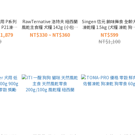
 犬用 P系列
RawTernative 洛特夫 紐西蘭
Singen 信元 餉味舞食 全齡
 P21凍乾
風乾主食糧 犬糧 142g (小包裝
凍乾糧 1.5kg (犬糧 凍乾 狗
全齡犬凍乾
主食飼料 狗飼料 風乾糧 主食
料 低敏)
1,879
NT$330 ~ NT$360
NT$599
糧)
9
NT$1,100