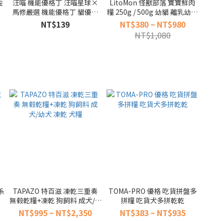
佐
汪喵 機能優格丁 汪喵星球×
LitoMon 怪獸部落 寶寶鮮肉
馬修嚴選 機能優格丁 貓優格
糧 250g / 500g 幼貓 離乳幼貓
凍乾 狗優格凍乾 犬貓適用
高含肉量 低溫慢烘
NT$139
NT$380 ~ NT$980
NT$1,080
系
TAPAZO 特百滋 凍乾三重奏
TOMA-PRO 優格 吃貨拼盤多
無榖乾糧+凍乾 狗飼料 成犬/幼
拼糧 吃貨犬多拼乾乾
犬 凍乾 犬糧
NT$995 ~ NT$2,350
NT$383 ~ NT$935