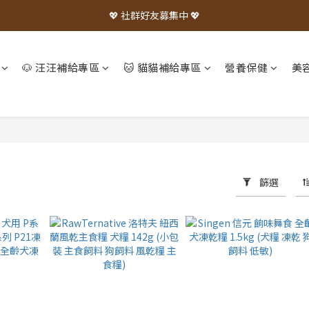
💖 社群好友募集中 💖
🐶 汪汪補給專區
🐱 貓貓補給專區
營養保健
美
篩選