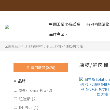
👑國王貓 多貓首選
Hey!精選活動
品牌專區
全部商品
/
🐶 汪汪補給專區
/
🍚 汪汪飼料
/
凍乾/鮮肉糧
凍乾/鮮肉糧
套用篩選
(0/20)
品牌
優格 Toma-Pro (2)
紐崔斯 (2)
IN-Plus (1)