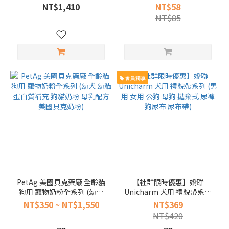
(優惠+免運 5種魚 貓糧)
150g 貓罐 (神之首選 貓主食
NT$1,410
NT$58
貓罐頭 天然膳食)
NT$85
會員獨享
PetAg 美國貝克藥廠 全齡貓
【社群限時優惠】嬌聯
狗用 寵物奶粉全系列 (幼犬
Unicharm 犬用 禮貌帶系列
幼貓 蛋白質補充 狗貓奶粉 母
(男用 女用 公狗 母狗 拋棄式
NT$350 ~ NT$1,550
NT$369
乳配方 美國貝克奶粉)
尿褲 狗尿布 尿布帶)
NT$420