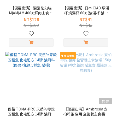
【優惠出清】德國 迷幻喵
【優惠出清】日本 CIAO 原湯
MjAMjAM 400g 鮮肉主食 大
杯 燒湯杯 60g (貓湯杯 貓餐
貓罐 (魔力喵 貓罐 主食罐)
盒 補水神器 貓罐 貓罐頭 湯
NT$128
NT$41
杯)
NT$169
NT$45
會員獨享
售完
優格 TOMA-PRO 天然%零穀
【優惠出清】Ambrosia 安
五種魚 化毛配方 14磅 貓飼料
柏希雅 貓用 全營養主食貓罐