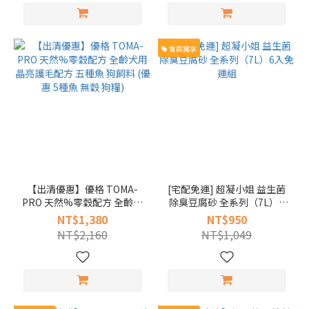
會員獨享
【出清優惠】優格 TOMA-
[宅配免運] 超凝小姐 益生菌
PRO 天然%零穀配方 全齡犬
除臭豆腐砂 全系列（7L）6
用 晶亮護毛配方 五種魚 狗飼
入免運組
NT$1,380
NT$950
料 (優惠 5種魚 無穀 狗糧)
NT$2,160
NT$1,049