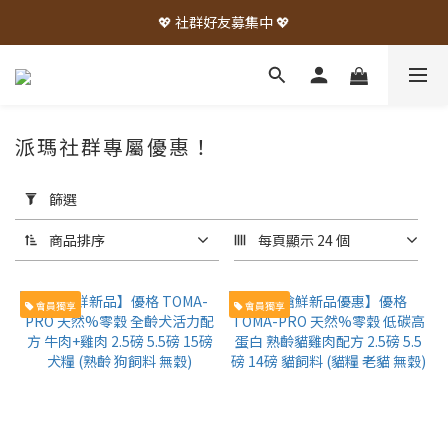
💖 社群好友募集中 💖
派瑪社群專屬優惠！
套
用
篩選
篩
選
商品排序
每頁顯示 24 個
(0/20)
會員獨享
會員獨享
品
牌
優格
Toma-
Pro
(5)