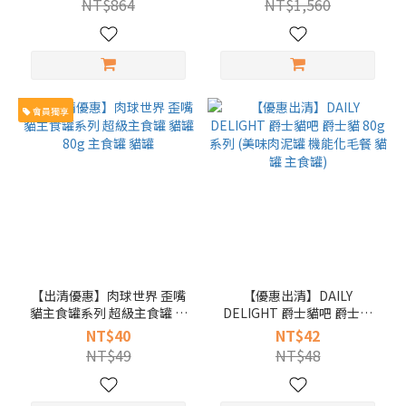
NT$864
NT$1,560
~
會員獨享
【出清優惠】肉球世界 歪嘴
【優惠出清】DAILY
貓主食罐系列 超級主食罐 貓
DELIGHT 爵士貓吧 爵士貓
罐 80g 主食罐 貓罐
80g 系列 (美味肉泥罐 機能化
NT$40
NT$42
毛餐 貓罐 主食罐)
NT$49
NT$48