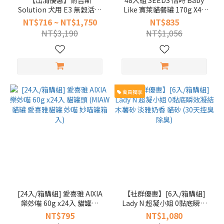
【出清優惠】耐吉斯
48入組 SEEDS 惜時 Baby
阿爾卑
Solution 犬用 E3 無穀活力
Like 寶萊貓餐罐 170g X48
斯 (1)
羊肉餐 成犬 大顆粒 狗飼料
貓罐 (鮪魚貓罐 紅肉 48罐 箱
NT$716 ~ NT$1,750
NT$835
(4.5磅 10磅 22磅 犬糧)
入組)
Ambrosia
NT$3,190
NT$1,056
安柏希雅
(1)
CIAO
(1)
會員獨享
DAILY
DELIGHT
爵士貓吧
(1)
看
更
多
價格
[24入/箱購組] 愛喜雅 AIXIA
【社群優惠】[6入/箱購組]
樂妙喵 60g x24入 貓罐頭
Lady N 超凝小姐 0黏底瞬效
(NT$)
(MIAW 貓罐 愛喜雅貓罐 妙喵
凝結木薯砂 淡雅奶香 貓砂
NT$795
NT$1,080
妙喵罐箱入)
(30天控臭 除臭)