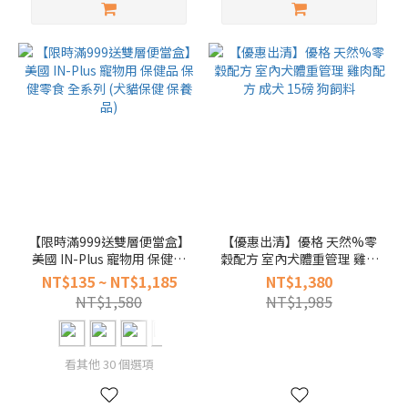
【限時滿999送雙層便當盒】
【優惠出清】優格 天然%零
美國 IN-Plus 寵物用 保健品
穀配方 室內犬體重管理 雞肉
保健零食 全系列 (犬貓保健
配方 成犬 15磅 狗飼料
NT$135 ~ NT$1,185
NT$1,380
保養品)
NT$1,580
NT$1,985
看其他 30 個選項