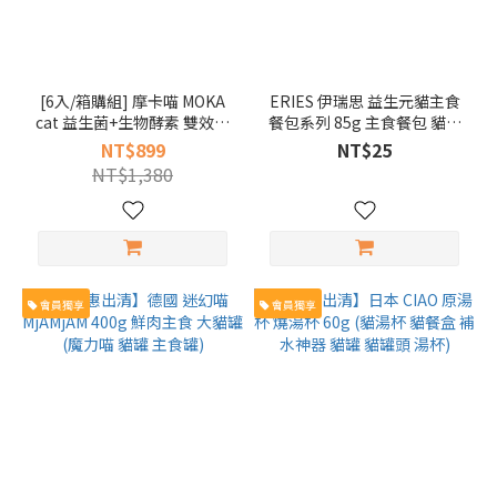
[6入/箱購組] 摩卡喵 MOKA
ERIES 伊瑞思 益生元貓主食
cat 益生菌+生物酵素 雙效無
餐包系列 85g 主食餐包 貓餐
痕喵砂 2.6kg (豆腐砂+木薯
包
NT$899
NT$25
砂 貓砂)
NT$1,380
會員獨享
會員獨享