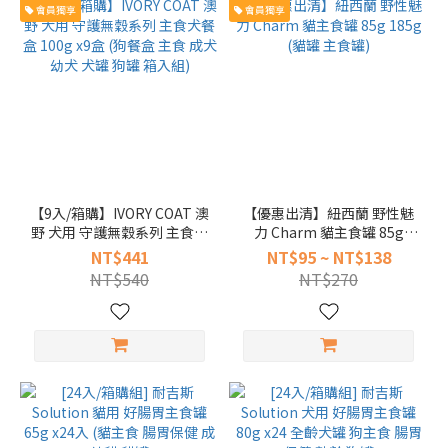
會員獨享
會員獨享
【9入/箱購】IVORY COAT 澳
【優惠出清】紐西蘭 野性魅
野 犬用 守護無穀系列 主食犬
力 Charm 貓主食罐 85g
餐盒 100g x9盒 (狗餐盒 主食
185g (貓罐 主食罐)
NT$441
NT$95 ~ NT$138
成犬 幼犬 犬罐 狗罐 箱入組)
NT$540
NT$270