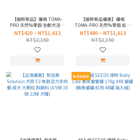
Electrolux
伊萊克斯
【搶鮮新品】優格 TOMA-
【搶鮮新品優惠】優格
(3)
PRO 天然%零穀 全齡犬活力
TOMA-PRO 天然%零穀 低碳
配方 牛肉+雞肉 2.5磅 5.5磅
高蛋白 熟齡貓雞肉配方 2.5磅
耐
NT$420 ~ NT$1,613
NT$480 ~ NT$1,613
15磅 犬糧 (熟齡 狗飼料 無穀)
5.5磅 14磅 貓飼料 (貓糧 老貓
吉
NT$2,150
NT$2,150
無穀)
斯
(3)
嬌聯
Unicharm
會員獨享
(2)
超
凝
小
姐
(2)
Alps
Natural