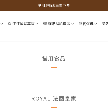
💖 社群好友募集中 💖
🐶 汪汪補給專區
🐱 貓貓補給專區
營養保健
美
貓用食品
ROYAL 法國皇家