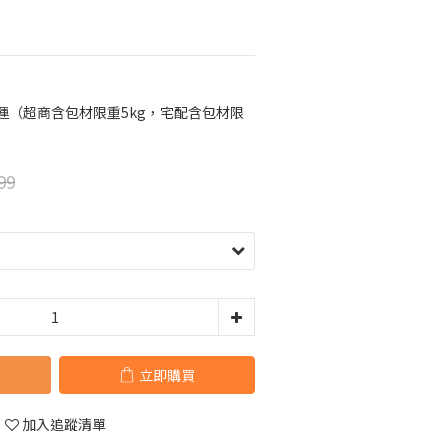
免運（超商含包材限重5kg，宅配含包材限
99
立即購買
加入追蹤清單