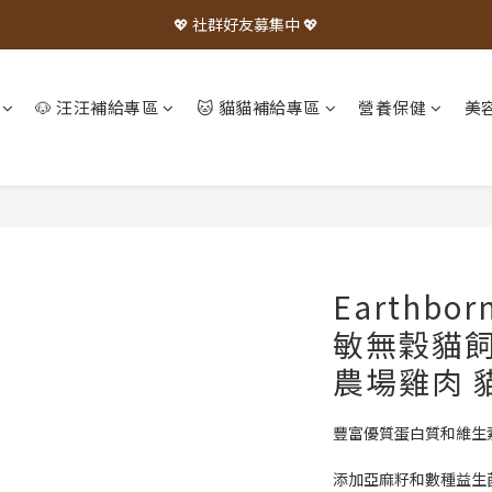
💖 社群好友募集中 💖
🐶 汪汪補給專區
🐱 貓貓補給專區
營養保健
美
Earthbo
敏無穀貓飼料
農場雞肉 
豐富優質蛋白質和維生
添加亞麻籽和數種益生