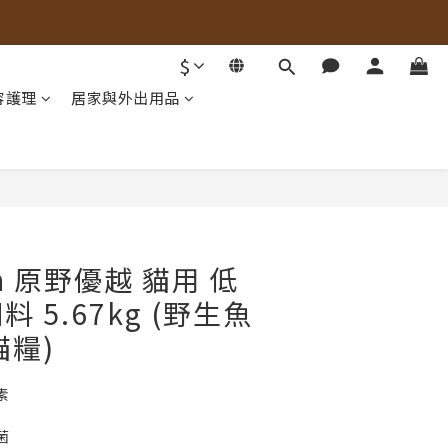
$
容護理
居家與外出用品
立即購買
rn 原野優越 貓用 低
 5.67kg (野生魚
貓糧)
素
菌