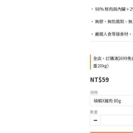
• 98% 鮮肉與內臟＋
• 無膠、無防腐劑、
• 嚴選人食等級食材
全店，訂購滿$699
重20kg）
NT$59
規格
數量