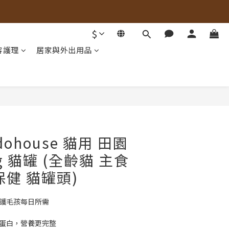
$
容護理
居家與外出用品
立即購買
dohouse 貓用 田園
g 貓罐 (全齡貓 主食
保健 貓罐頭)
守護毛孩每日所需
質蛋白，營養更完整