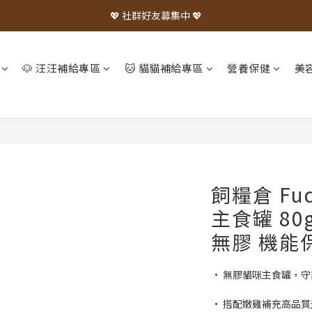
💖 社群好友募集中 💖
🐶 汪汪補給專區
🐱 貓貓補給專區
營養保健
美
飼糧倉 Fu
主食罐 80
無膠 機能
• 無膠貓咪主食罐，
• 搭配嫩雞補充高品