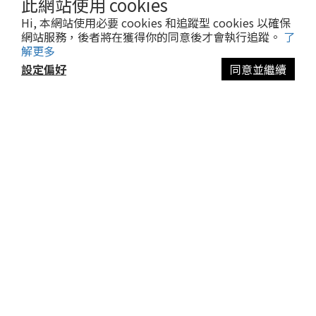
此網站使用 cookies
社群專屬優惠商品
熱門新品上市
Hi, 本網站使用必要 cookies 和追蹤型 cookies 以確保
網站服務，後者將在獲得你的同意後才會執行追蹤。
了
解更多
聯絡我們
設定偏好
同意並繼續
立即購買
電話 / 08-7788832
時間 / 週一至週五 AM 08:00 - PM 5:00
電郵 / kevin.chen@chenprime.com.tw
承佳國際有限公司
統一編號：54784009
Powered by SHOPLINE │
服務條款
│ 2022 © 派瑪寵物 PET MART