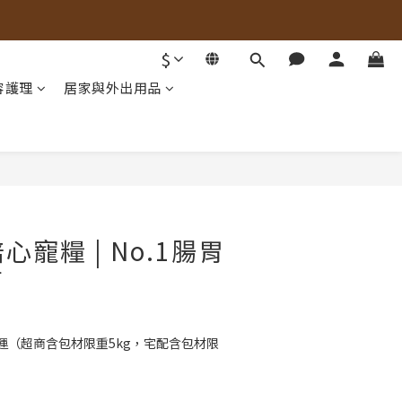
$
容護理
居家與外出用品
立即購買
陪心寵糧 | No.1腸胃
菌
免運（超商含包材限重5kg，宅配含包材限