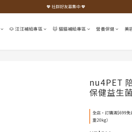
💖 社群好友募集中 💖
🐶 汪汪補給專區
🐱 貓貓補給專區
營養保健
美
nu4PET 
保健益生
全店，訂購滿$699
重20kg）