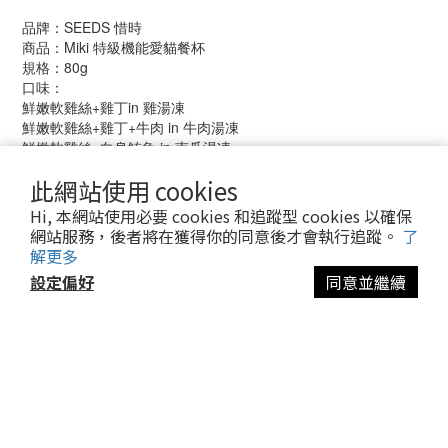
品牌：SEEDS 惜時
商品：Miki 特級機能愛貓餐杯
規格：80g
口味：
鮮嫩軟雞絲+雞丁in 雞湯凍
鮮嫩軟雞絲+雞丁+牛肉 in 牛肉湯凍
鮮嫩軟雞絲+白身鮪魚 in 南瓜湯凍
白身鮪魚+鮭魚 in 胡蘿蔔湯凍
此網站使用 cookies
白身鮪魚+吻仔魚 in 地瓜湯凍
白身鮪魚+鴨肉 in 雞肝湯凍
Hi, 本網站使用必要 cookies 和追蹤型 cookies 以確保
網站服務，後者將在獲得你的同意後才會執行追蹤。
了
解更多
設定偏好
同意並繼續
顧客服務
立即購買
線上客服
加入好康社群
退換貨流程
會員制度