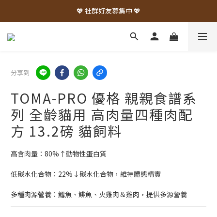
💖 社群好友募集中 💖
分享到
TOMA-PRO 優格 親親食譜系
列 全齡貓用 高肉量四種肉配
方 13.2磅 貓飼料
高含肉量：80%↑動物性蛋白質
低碳水化合物：22%↓碳水化合物，維持體態精實
多種肉源營養：鱈魚、鯡魚、火雞肉＆雞肉，提供多源營養