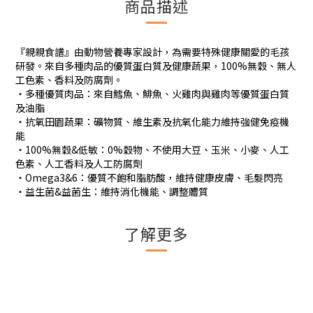
商品描述
『親親食譜』由動物營養專家設計，為需要特殊健康關愛的毛孩
研發。來自多種肉品的優質蛋白質及健康蔬果，100%無穀、無人
工色素、香料及防腐劑。
・多種優質肉品：來自鱈魚、鯡魚、火雞肉與雞肉等優質蛋白質
及油脂
・抗氧田園蔬果：礦物質、維生素及抗氧化能力維持強健免疫機
能
・100%無穀&低敏：0%穀物、不使用大豆、玉米、小麥、人工
色素、人工香料及人工防腐劑
・Omega3&6：優質不飽和脂肪酸，維持健康皮膚、毛髮閃亮
・益生菌&益菌生：維持消化機能、調整體質
了解更多