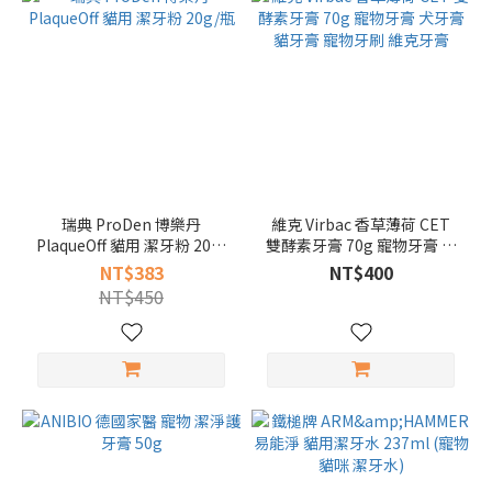
瑞典 ProDen 博樂丹
維克 Virbac 香草薄荷 CET
PlaqueOff 貓用 潔牙粉 20g/
雙酵素牙膏 70g 寵物牙膏 犬
瓶
牙膏 貓牙膏 寵物牙刷 維克牙
NT$383
NT$400
膏
NT$450