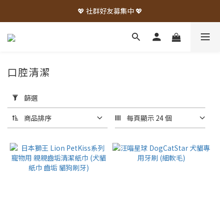
💖 社群好友募集中 💖
口腔清潔
套
用
篩選
篩
選
商品排序
每頁顯示 24 個
(0/20)
品
牌
Virbac
維克
(4)