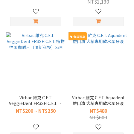
NT$1,130
會員獨享
Virbac 維克 C.E.T.
Virbac 維克 C.E.T. Aquadent
VeggieDent FR3SH C.E.T. 植
益口清​ 犬貓專用飲水潔牙液
物性潔齒嚼片（清新科技）
NT$200 ~ NT$250
NT$480
S/M
NT$600