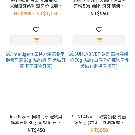
VetNex 維特寧 澳洲 寵物用
SUMLAB VET 犬貓用 健聖潔
(1)
犬貓潔牙系列 潔牙粉 咀嚼錠
牙粉 50g (貓狗 潔牙 清新口
30g 100g (狗貓 牙齦健康 清
氣 異味控制 寵物 口腔保健)
NT$490 ~ NT$1,150
NT$950
SUMLAB
新 除臭 強效)
VET 歐
霸 (1)
日
本
獅
王
(1)
看
更
多
價格
(NT$)
Intelligent 因特力淨 寵物用
SUMLAB VET 歐霸 寵物 亮齒
酵素牙膏 80g (貓狗 刷牙 犬
粉 50g (貓狗 口氣清新 寵物
貓 牙膏 潔牙 寵物牙膏)
牙垢 犬貓 口腔保健 潔牙)
NT$450
NT$850
~