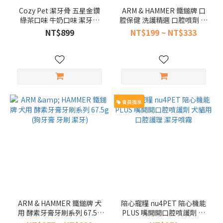
Cozy Pet 潔牙骨 五星金鑽
ARM & HAMMER 鐵鎚牌 口
綠茶口味 牛奶口味 潔牙骨
腔保健 洗護精選 口腔噴劑 潔
1.5KG
牙水 潔牙套組 護毛噴劑
NT$899
NT$199 ~ NT$333
會員獨享
ARM & HAMMER 鐵鎚牌 犬
陪心寵糧 nu4PET 陪心機能
用 酵素牙膏牙刷系列 67.5g
PLUS 嘴開開口腔噴護劑 犬
(狗牙膏 牙刷 潔牙)
貓用 口腔護理 潔牙噴霧