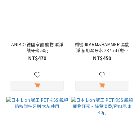
ANIBIO 德國家醫 寵物 潔淨
鐵槌牌 ARM&HAMMER 易能
護牙膏 50g
淨 貓用潔牙水 237ml (寵物
貓咪 潔牙水)
NT$470
NT$450