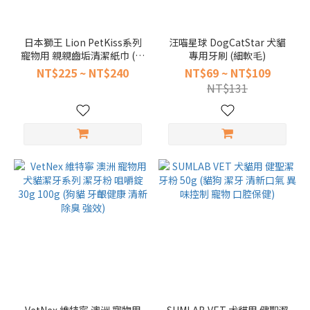
Lion
獅王
(2)
日本獅王 Lion PetKiss系列
汪喵星球 DogCatStar 犬貓
寵物用 親親齒垢清潔紙巾 (犬
ANIBIO
專用牙刷 (細軟毛)
貓 紙巾 齒垢 貓狗刷牙)
德國家
NT$225 ~ NT$240
NT$69 ~ NT$109
醫 (1)
NT$131
ARM
HAMMER
鐵鎚牌
(1)
Cozy
Pet
(1)
Intelligent
因特力淨
(1)
ProDen
博樂丹