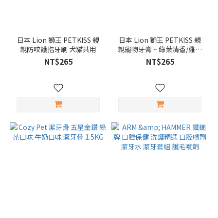
日本 Lion 獅王 PETKISS 親
日本 Lion 獅王 PETKISS 親
親防咬護指牙刷 犬貓共用
親寵物牙膏 ~ 綠葉清香/雞肉
風味 40g
NT$265
NT$265