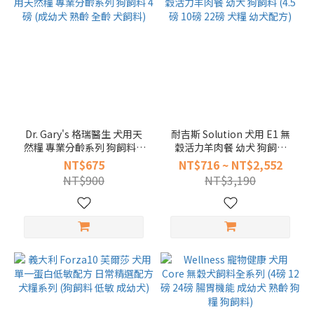
Dr. Gary's 格瑞醫生 犬用天
耐吉斯 Solution 犬用 E1 無
然糧 專業分齡系列 狗飼料 4
穀活力羊肉餐 幼犬 狗飼料
磅 (成幼犬 熟齡 全齡 犬飼料)
(4.5磅 10磅 22磅 犬糧 幼犬
NT$675
NT$716 ~ NT$2,552
配方)
NT$900
NT$3,190