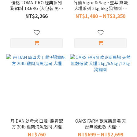
優格 TOMA-PRO 經典系列
荷蘭 Vigor & Sage 靈萃 無穀
狗飼料 13.6KG (大包裝 免運
犬糧系列 2kg 6kg 狗飼料 草
+優惠 添加藜麥新配方)
本無穀 低敏 幼犬 熟齡犬 小
NT$2,266
NT$1,480 ~ NT$3,350
型犬
丹 DAN 幼母犬 口腔+腸胃配
OAKS FARM 歐克斯農場 天
方 20lb 雞肉海魚起司 犬糧
然無穀低敏 犬糧
2kg/6.5kg/12kg 狗飼料
NT$760
NT$699 ~ NT$2,699