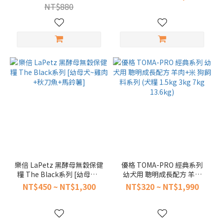
NT$880
樂倍 LaPetz 黑酵母無穀保健
優格 TOMA-PRO 經典系列
糧 The Black系列 [幼母犬~
幼犬用 聰明成長配方 羊肉
雞肉+秋刀魚+馬鈴薯]
+米 狗飼料系列 (犬糧 1.5kg
NT$450 ~ NT$1,300
NT$320 ~ NT$1,990
3kg 7kg 13.6kg)