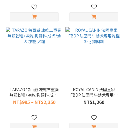
TAPAZO 特百滋 凍乾三重奏
ROYAL CANIN 法國皇家
無榖乾糧+凍乾 狗飼料 成犬/
FBDP 法國鬥牛幼犬專用乾
幼犬 凍乾 犬糧
糧 3kg 狗飼料
NT$995 ~ NT$2,350
NT$1,260