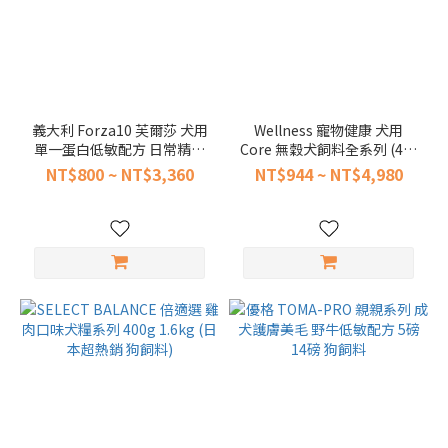
義大利 Forza10 芙爾莎 犬用
Wellness 寵物健康 犬用
單一蛋白低敏配方 日常精選
Core 無穀犬飼料全系列 (4磅
配方 犬糧系列 (狗飼料 低敏
12磅 24磅 腸胃機能 成幼犬
NT$800 ~ NT$3,360
NT$944 ~ NT$4,980
成幼犬)
熟齡 狗糧 狗飼料)