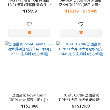
VegePet 維吉 犬用 機能性
SINGEN 信元發育寶 犬貓用
(1)
HVP+褐藻+葡聚醣 素食 狗飼
奶粉系列 200G (貓用 犬用 羊
HALO
料 2.5kg 犬糧 (幼母犬 全齡犬
奶粉 寵物奶粉 信元 CP6 CP7
NT$599
NT$279 ~ NT$445
熟齡犬適用 素食飼料)
CP8 CP9)
嘿囉
(1)
Mobby
Choice
莫比
(1)
TAPAZO
特百滋
(1)
看
更
多
價格
法國皇家 Royal Canin
ROYAL CANIN 法國皇家
GIP29 幼犬 腸胃道配方(1至
DRP23 犬用 幼犬低過敏配方
(NT$)
12個月) 2.5KG 狗飼料 (處方
1.5KG 處方 狗飼料 (處方犬
NT$1,980
NT$1,980
犬糧)
糧)