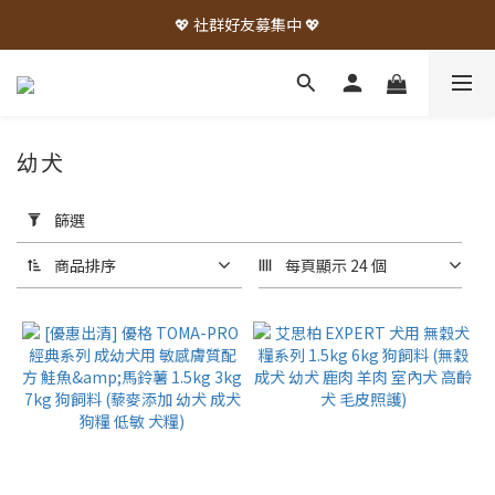
💖 社群好友募集中 💖
幼犬
套
用
篩選
篩
選
商品排序
每頁顯示 24 個
(0/20)
品
牌
法
國
皇
家