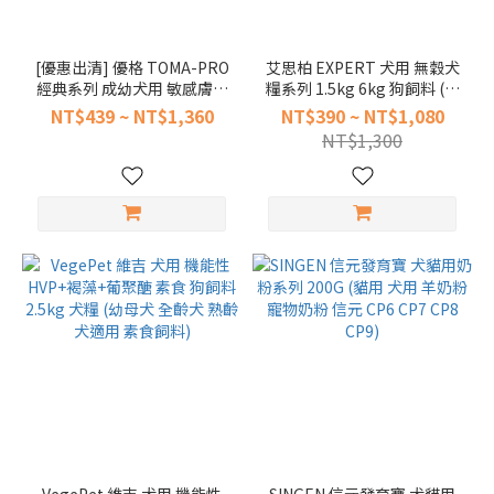
(11)
Farmina
[優惠出清] 優格 TOMA-PRO
艾思柏 EXPERT 犬用 無穀犬
法米納
經典系列 成幼犬用 敏感膚質
糧系列 1.5kg 6kg 狗飼料 (無
(7)
配方 鮭魚&馬鈴薯 1.5kg 3kg
穀 成犬 幼犬 鹿肉 羊肉 室內
NT$439 ~ NT$1,360
NT$390 ~ NT$1,080
7kg 狗飼料 (藜麥添加 幼犬
犬 高齡犬 毛皮照護)
優格
NT$1,300
成犬 狗糧 低敏 犬糧)
Toma-
Pro
(4)
DAN
丹
(1)
Forza10
芙爾莎
(1)
Gemon
義大利
啓蒙