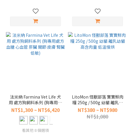
~
法米納 Farmina Vet Life 犬
LitoMon 怪獸部落 寶寶鮮肉
用 處方狗飼料系列 (狗專用處
糧 250g / 500g 幼貓 離乳幼
方 血糖 心血管 肝臟 關節 皮
貓 高含肉量 低溫慢烘
NT$1,300 ~ NT$6,420
NT$380 ~ NT$980
膚 腎臟 低敏)
NT$1,080
看其他 8 個選項